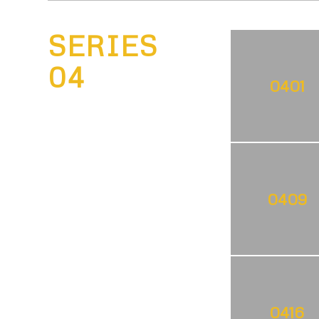
SERIES
04
0401
0409
0416