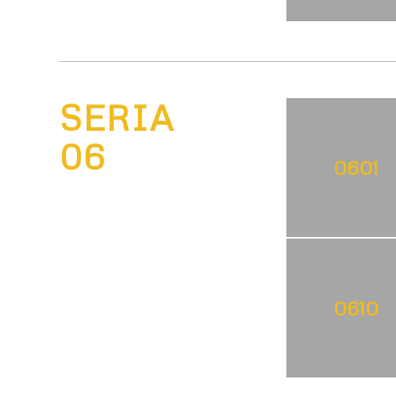
SERIA
06
0601
0610