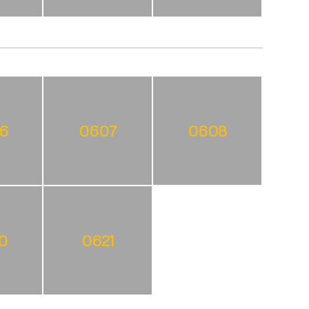
6
0607
0608
0
0621