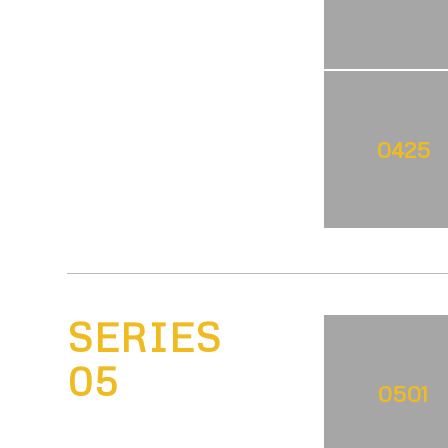
0425
SERIES
05
0501