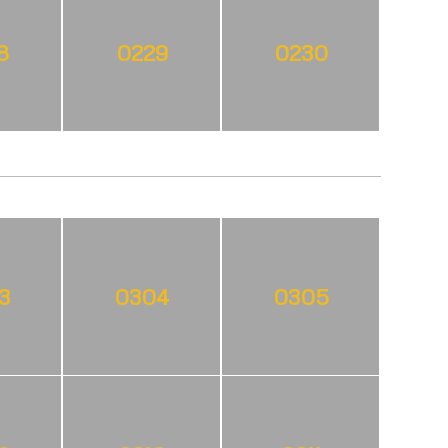
8
0229
0230
3
0304
0305