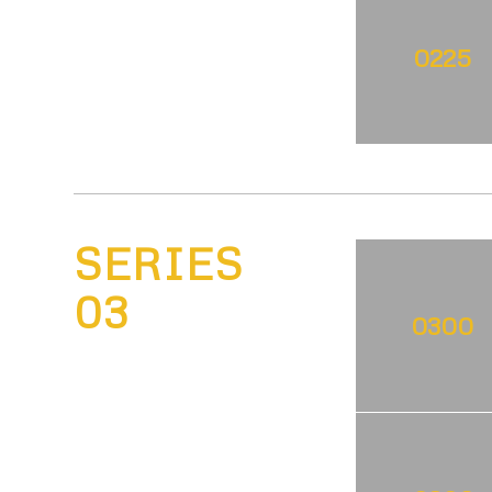
0225
SERIES
03
0300