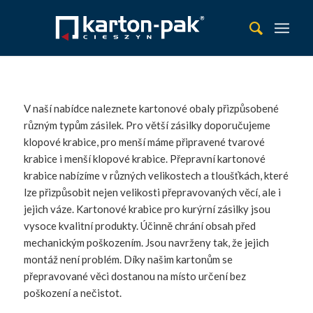
V naší nabídce naleznete kartonové obaly přizpůsobené
různým typům zásilek. Pro větší zásilky doporučujeme
klopové krabice, pro menší máme připravené tvarové
krabice i menší klopové krabice. Přepravní kartonové
krabice nabízíme v různých velikostech a tloušťkách, které
lze přizpůsobit nejen velikosti přepravovaných věcí, ale i
jejich váze. Kartonové krabice pro kurýrní zásilky jsou
vysoce kvalitní produkty. Účinně chrání obsah před
mechanickým poškozením. Jsou navrženy tak, že jejich
montáž není problém. Díky našim kartonům se
přepravované věci dostanou na místo určení bez
poškození a nečistot.