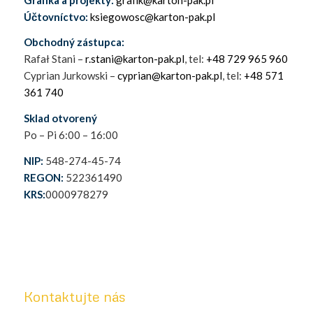
Účtovníctvo:
ksiegowosc@karton-pak.pl
Obchodný zástupca:
Rafał Stani –
r.stani@karton-pak.pl
, tel:
+48 729 965 960
Cyprian Jurkowski –
cyprian@karton-pak.pl
, tel:
+48 571
361 740
Sklad otvorený
Po – Pi 6:00 – 16:00
NIP:
548-274-45-74
REGON:
522361490
KRS:
0000978279
Kontaktujte nás