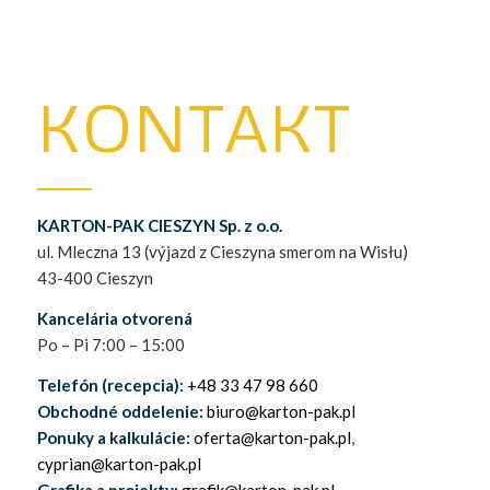
KONTAKT
KARTON-PAK CIESZYN Sp. z o.o.
ul. Mleczna 13 (výjazd z Cieszyna smerom na Wisłu)
43-400 Cieszyn
Kancelária otvorená
Po – Pi 7:00 – 15:00
Telefón (recepcia):
+48 33 47 98 660
Obchodné oddelenie:
biuro@karton-pak.pl
Ponuky a kalkulácie:
oferta@karton-pak.pl
,
cyprian@karton-pak.pl
Grafika a projekty:
grafik@karton-pak.pl